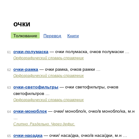
очки
Толкование
Перевод
Книги
очки-полумаска
— очки полумаска, очков полумаски …
61
Орфографический словарь-справочник
очки-рамка
— очки рамка, очков рамки …
62
Орфографический словарь-справочник
очки-светофильтры
— очки светофильтры, очков
63
светофильтров …
Орфографический словарь-справочник
очки-моноблок
— очки/ монобло/к, очко/в монобло/ка, м.н
64
…
Слитно. Раздельно. Через дефис.
очки-насадка
— очки/ наса/дка, очко/в наса/дки, м.н …
65