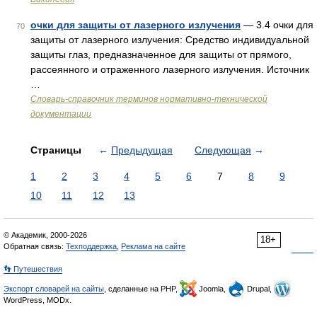
очки для защиты от лазерного излучения
— 3.4 очки для
70
защиты от лазерного излучения: Средство индивидуальной
защиты глаз, предназначенное для защиты от прямого,
рассеянного и отраженного лазерного излучения. Источник
…
Словарь-справочник терминов нормативно-технической
документации
Страницы
←
Предыдущая
Следующая
→
1
2
3
4
5
6
7
8
9
10
11
12
13
© Академик, 2000-2026
18+
Обратная связь:
Техподдержка
,
Реклама на сайте
👣 Путешествия
Экспорт словарей на сайты
, сделанные на PHP,
Joomla,
Drupal,
WordPress, MODx.