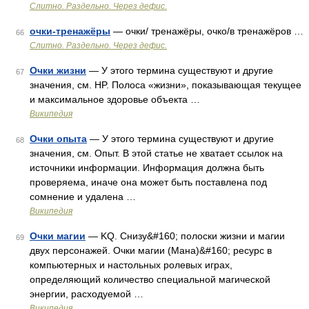
Слитно. Раздельно. Через дефис.
очки-тренажёры
— очки/ тренажёры, очко/в тренажёров …
66
Слитно. Раздельно. Через дефис.
Очки жизни
— У этого термина существуют и другие
67
значения, см. HP. Полоса «жизни», показывающая текущее
и максимальное здоровье объекта …
Википедия
Очки опыта
— У этого термина существуют и другие
68
значения, см. Опыт. В этой статье не хватает ссылок на
источники информации. Информация должна быть
проверяема, иначе она может быть поставлена под
сомнение и удалена …
Википедия
Очки магии
— KQ. Снизу&#160; полоски жизни и магии
69
двух персонажей. Очки магии (Мана)&#160; ресурс в
компьютерных и настольных ролевых играх,
определяющий количество специальной магической
энергии, расходуемой …
Википедия